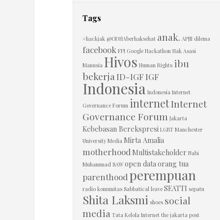
a
Tags
n
anak.
#hackjak
@ODHAberhaksehat
APJII
dilema
facebook
C
FPI
Google
Hackathon
Hak Asasi
Hivos
ibu
Manusia
Human Rights
h
bekerja
ID-IGF
IGF
Indonesia
Indonesia Internet
a
internet
Internet
Governance Forum
Governance Forum
Jakarta
r
Kebebasan Berekspresi
LGBT
Manchester
Mirta Amalia
University
Media
l
motherhood
Multistakeholder
Nabi
open data
orang tua
Muhammad SAW
perempuan
i
parenthood
SEATTI
radio komunitas
Sabbatical leave
sepatu
e
Shita Laksmi
social
shoes
media
Tata Kelola Internet
the jakarta post