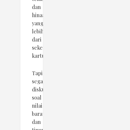
dan
hinaan
yang
lebih
dari
sekedar
kartun.
Tapi
segala
diskusi
soal
nilai
barat
dan