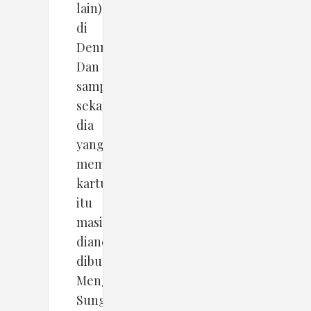
lain)
di
Denmark.
Dan
sampai
sekarang,
dia
yang
membuat
kartun
itu
masih
diancam
dibunuh.
Mengerikan.
Sungguh