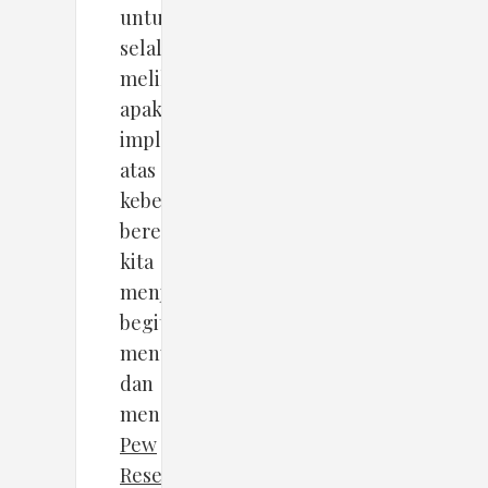
untuk
selalu
melihat
apakah
implementasi
atas
kebebasan
berekspresi
kita
menjadi
begitu
menyebalkan
dan
menganggu.
Pew
Research