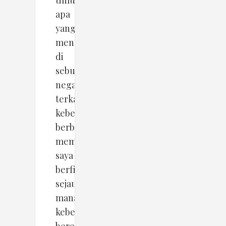
timur;
apa
yang
mengkontekstualkan
di
sebuah
negara
terkait
kebebasan
berbicara,
membuat
saya
berfikir
sejauh
mana
kebebasan