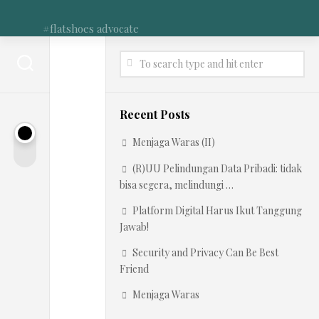
Skip
to
#flatshoes advocate
content
S
INTERNET
GOVERNANCE
AND
a
Recent Posts
TECHNOLOGY
/
y
Menjaga Waras (II)
MEDIA
DEVELOPMENT
(R)UU Pelindungan Data Pribadi: tidak
a
bisa segera, melindungi …
Platform Digital Harus Ikut Tanggung
B
Jawab!
u
Security and Privacy Can Be Best
Friend
k
Menjaga Waras