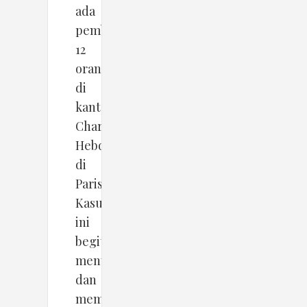
ada
pembunuhan
12
orang
di
kantor
Charlie
Hebdo
di
Paris.
Kasus
ini
begitu
menyentak
dan
membuat