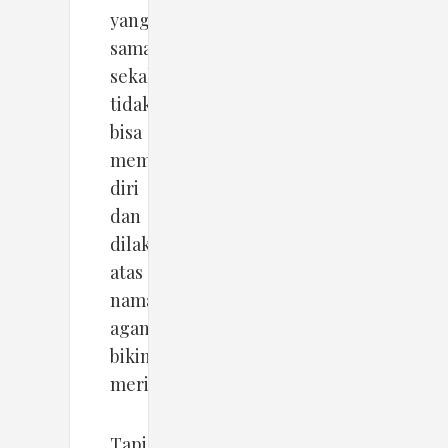
yang
sama
sekali
tidak
bisa
membela
diri
dan
dilakukan
atas
nama
agama
bikin
merinding.
Tapi