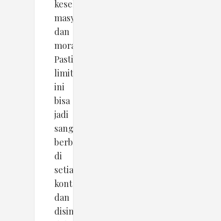
kesehatan
masyarakat
dan
moral
).
Pastinya,
limitasi
ini
bisa
jadi
sangat
berbeda
di
setiap
konteks
dan
disinilah