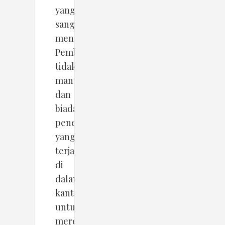
yang
sangat
mendalam.
Pembunuhan
tidak
manusiawi
dan
biadab;
penembakan
yang
terjadi
di
dalam
kantor
untuk
mereka