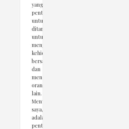
yang
penting
untuk
ditarik;
untuk
menjaga
kehidupan
bersama
dan
menghormati
orang
lain.
Menurut
saya,
adalah
penting