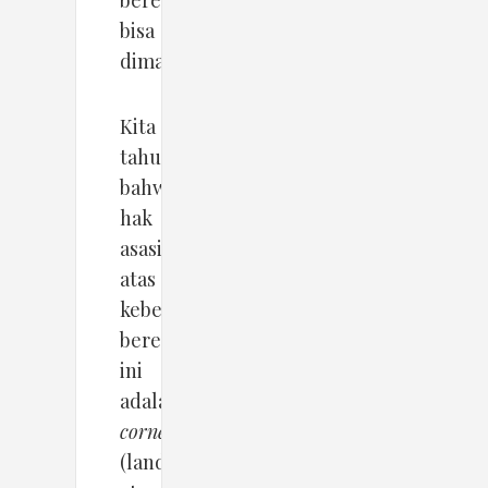
berekspresi
bisa
dimaknai.
Kita
tahu
bahwa
hak
asasi
atas
kebebasan
berekspresi
ini
adalah
cornerstone
(landasan)