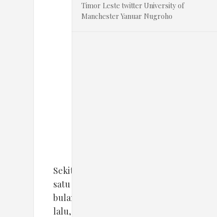
Timor Leste
twitter
University of
Manchester
Yanuar Nugroho
Islamophobie,
Anti-
Semitism
Sekitar
satu
bulan
lalu,