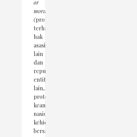
or
morals
(
proteksi
terhadap
hak
asasi
lain
dan
reputasi
entitas
lain,
proteksi
keamanan
nasional,
kehidupan
bersama,