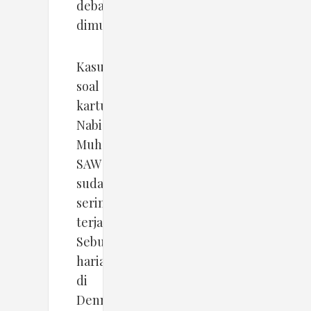
debat
dimulai.
Kasus
soal
kartun
Nabi
Muhammad
SAW
sudah
sering
terjadi.
Sebuah
harian
di
Denmark,