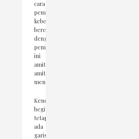
cara
pemberangusan
kebebasan
berekspresi
dengan
pembunuhan
ini
amit-
amit
mengerikan.
Kendati
begitu,
tetap
ada
garis