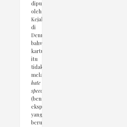
diputuskan
oleh
Kejaksaan
di
Denmark
bahwa
kartun
itu
tidak
melanggar
hate
speech
(bentuk
ekspresi
yang
berupa