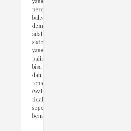
yang
percaya
bahwa
demokrasi
adalah
sistem
yang
paling
bisa
dan
tepat
(walaupun
tidak
sepenuhnya
benar).