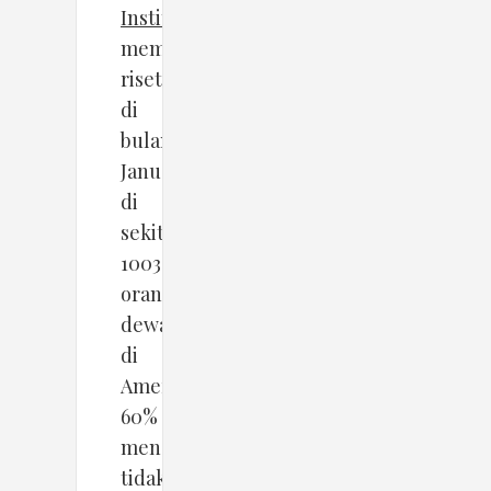
Institute
membuat
riset
di
bulan
Januari
di
sekitar
1003
orang
dewasa
di
Amerika.
60%
mengatakan
tidak