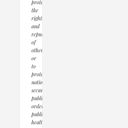
protect
the
rights
and
reputations
of
others
or
to
protect
national
security,
public
order,
public
health