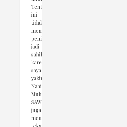
Tentu
ini
tidak
membuat
pembunuhannya
jadi
sahih
karena
saya
yakin
Nabi
Muhammad
SAW
juga
menghadapi
tekanan