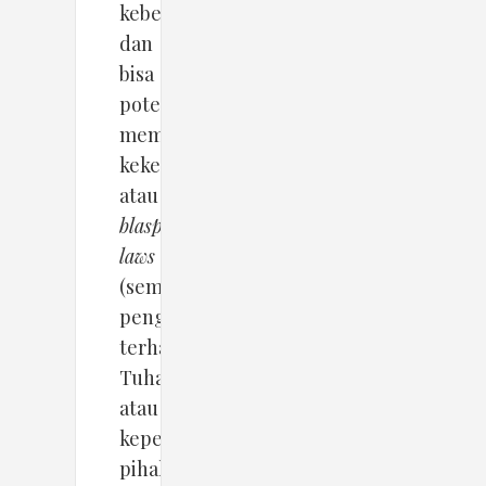
kebencian
dan
bisa
potensi
membawa
kekerasan)
atau
blasphemy
laws
(semacam
penghinaan
terhadap
Tuhan
atau
kepercayaan
pihak