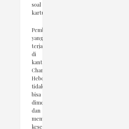
soal
kartunnya.
Pembunuhan
yang
terjadi
di
kantor
Charlie
Hebdo
tidak
bisa
dimengerti
dan
membawa
kesedihan