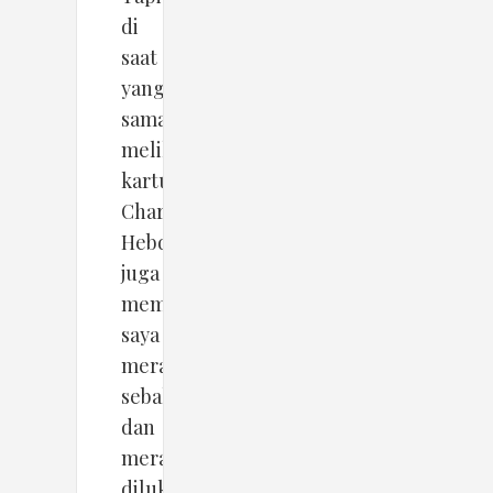
di
saat
yang
sama,
melihat
kartun
Charlie
Hebdo
juga
membat
saya
merasa
sebal
dan
merasa
dilukai.