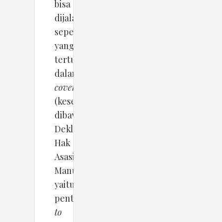
bisa
dijalankan
seperti
yang
tertulis
dalam
covenant
(kesepakatan
dibawah
Deklarasi
Hak
Asasi
Manusia)
yaitu
pentingnya
to