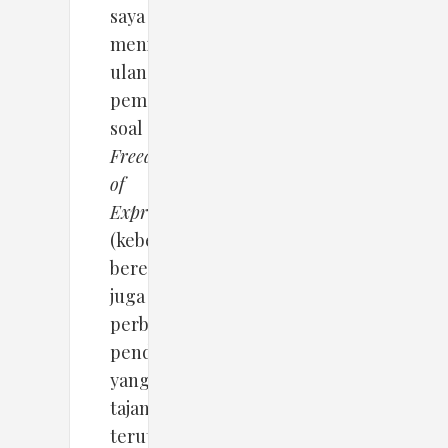
saya
meninjau
ulang
pemahaman
soal
Freedom
of
Expression
(kebebasan
berekspresi)
juga
perbedaan
pendapat
yang
tajam
terutama