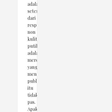
adalah
setengah
dari
responden
non
kulit
putih
adalah
mereka
yang
mengatakan
publikasi
itu
tidak
pas.
Apakah