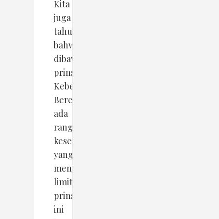
Kita
juga
tahu,
bahwa
dibawah
prinsip
Kebebasan
Berekspresi,
ada
rangkaian
kesepakatan
yang
menjadi
limitasi
prinsip
ini