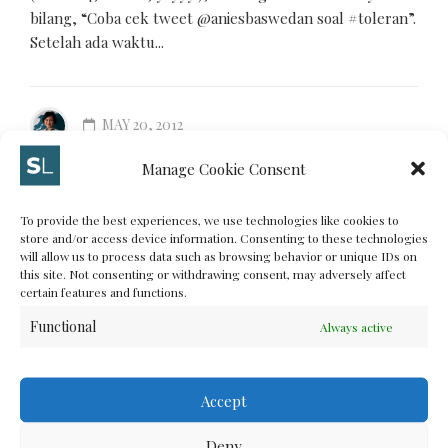
bilang, “Coba cek tweet @aniesbaswedan soal #toleran”.
Setelah ada waktu...
MAY 20, 2012
Manage Cookie Consent
MORE
To provide the best experiences, we use technologies like cookies to
store and/or access device information. Consenting to these technologies
will allow us to process data such as browsing behavior or unique IDs on
this site. Not consenting or withdrawing consent, may adversely affect
INTERNET GOVERNANCE AND TECHNOLOGY
certain features and functions.
Human Rights Report, Indonesia
Functional
Always active
2011
Accept
Saya dapat laporan ini dari teman saya di Tifa Foundation,
Deny
Tanti yang aktif dalam kebijakan Informasi Publik. Saya