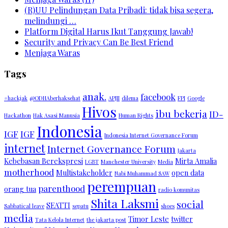
(R)UU Pelindungan Data Pribadi: tidak bisa segera,
melindungi …
Platform Digital Harus Ikut Tanggung Jawab!
Security and Privacy Can Be Best Friend
Menjaga Waras
Tags
anak.
facebook
#hackjak
@ODHAberhaksehat
APJII
dilema
FPI
Google
Hivos
ibu bekerja
ID-
Hackathon
Hak Asasi Manusia
Human Rights
Indonesia
IGF
IGF
Indonesia Internet Governance Forum
internet
Internet Governance Forum
Jakarta
Kebebasan Berekspresi
Mirta Amalia
LGBT
Manchester University
Media
motherhood
Multistakeholder
open data
Nabi Muhammad SAW
perempuan
parenthood
orang tua
radio komunitas
Shita Laksmi
social
SEATTI
Sabbatical leave
sepatu
shoes
media
Timor Leste
twitter
Tata Kelola Internet
the jakarta post