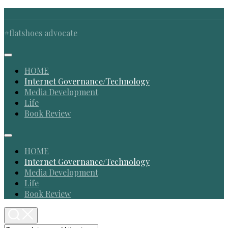
Skip
to
#flatshoes advocate
content
Expand
Menu
HOME
Current
Internet Governance/Technology
Page
Media Development
Parent
Life
Book Review
Expand
Menu
HOME
Current
Internet Governance/Technology
Page
Media Development
Parent
Life
Book Review