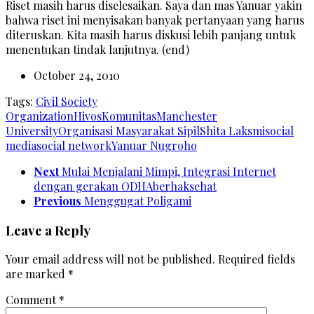
Riset masih harus diselesaikan. Saya dan mas Yanuar yakin
bahwa riset ini menyisakan banyak pertanyaan yang harus
diteruskan. Kita masih harus diskusi lebih panjang untuk
menentukan tindak lanjutnya. (end)
October 24, 2010
Tags:
Civil Society
Organization
Hivos
Komunitas
Manchester
University
Organisasi Masyarakat Sipil
Shita Laksmi
social
media
social network
Yanuar Nugroho
Next
Mulai Menjalani Mimpi, Integrasi Internet
dengan gerakan ODHAberhaksehat
Previous
Menggugat Poligami
Leave a Reply
Your email address will not be published.
Required fields
are marked
*
Comment
*