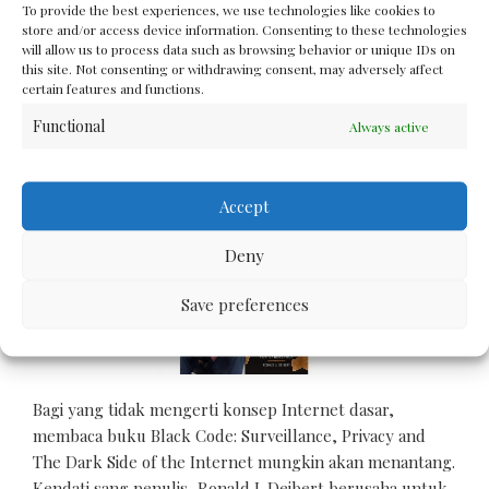
To provide the best experiences, we use technologies like cookies to
MORE
store and/or access device information. Consenting to these technologies
will allow us to process data such as browsing behavior or unique IDs on
this site. Not consenting or withdrawing consent, may adversely affect
certain features and functions.
Functional
Always active
BOOK REVIEW
Ulasan Buku: Menguak Kuasa
Gelap Dalam Internet
Accept
Deny
Save preferences
Bagi yang tidak mengerti konsep Internet dasar,
membaca buku Black Code: Surveillance, Privacy and
The Dark Side of the Internet mungkin akan menantang.
Kendati sang penulis, Ronald J. Deibert berusaha untuk