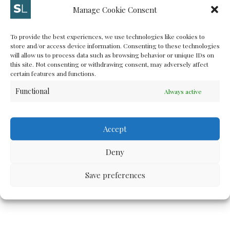
Manage Cookie Consent
Minggu lalu, saya ditanya sama wartawan Reuters soal
Open Data gara-gara situs kawalpemilu.org. Situs
To provide the best experiences, we use technologies like cookies to
KawalPemilu.org memang adalah sebuah inisiatif luar
store and/or access device information. Consenting to these technologies
biasa yang memberikan cerita menakjubkan soal
will allow us to process data such as browsing behavior or unique IDs on
kegunaan “Open Data” (masih pakai tanda kutip karena
this site. Not consenting or withdrawing consent, may adversely affect
certain features and functions.
sebenarnya yang dilakukan KPU adalah membuka
dokumen, bertindak transparan, tetapi tidak
Functional
Always active
sepenuhnya memenuhi definisi Open Data)....
Accept
AUGUST 1, 2014
Deny
MORE
Save preferences