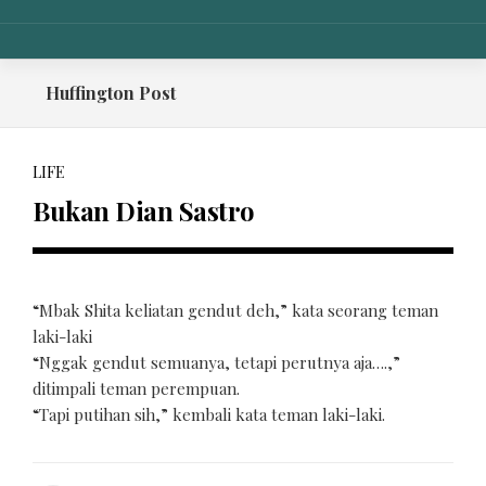
Skip
to
content
Huffington Post
LIFE
Bukan Dian Sastro
“Mbak Shita keliatan gendut deh,” kata seorang teman
laki-laki
“Nggak gendut semuanya, tetapi perutnya aja….,”
ditimpali teman perempuan.
“Tapi putihan sih,” kembali kata teman laki-laki.