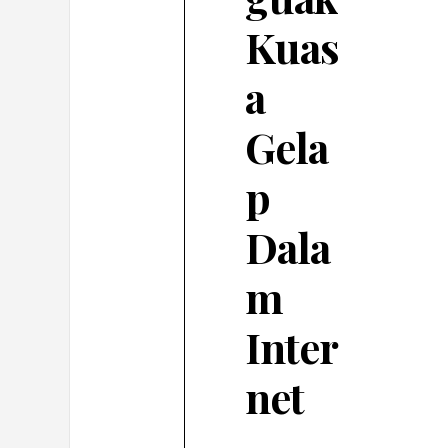
Kuas
a
Gela
p
Dala
m
Inter
net