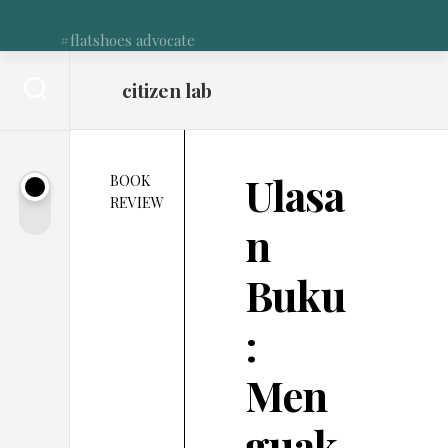
Skip
to
#flatshoes advocate
content
citizen lab
Ulasa
BOOK
REVIEW
n
Buku
:
Men
guak