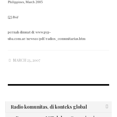
Philippines, March 2005
[2]
Ibid
pernah dimuat di: www.pyp-
uba.com.ar/news10/pdf/radios_comunitarias.htm
MARCH 23, 2007
Radio komunitas, di konteks global